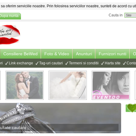
sa oferim serviciile noastre. Prin folosirea serviciilor noastre, sunteti de acord cu ut
Cauta in
Dupa nunta
Consiliere BeWed
Foto & Video
Anunturi
Furnizori nunti
O
ri
Link exchange
Tag-uri cautari
Termeni si conditii
Harta site
Conta
ultate cautare