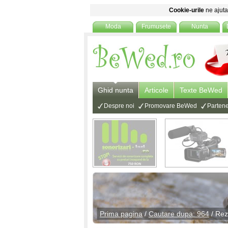
Cookie-urile
ne ajuta 
Moda
Frumusete
Nunta
Ghid nunta
Articole
Texte BeWed
Despre noi
Promovare BeWed
Partene
Prima pagina
/
Cautare dupa: 964
/ Rez