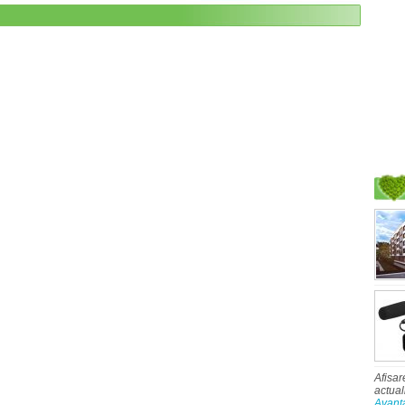
Afisar
actual
Avant