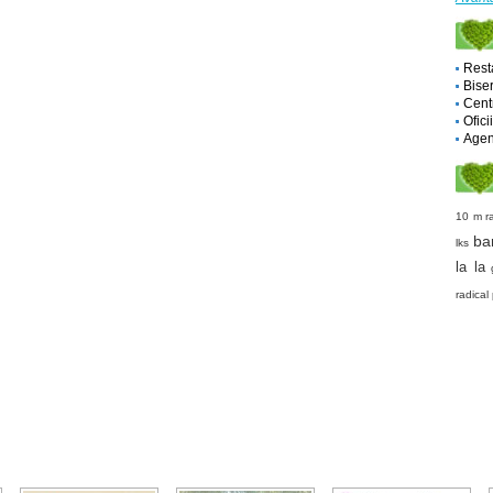
Rest
Biser
Cent
Ofici
Agent
10 m r
ba
lks
la la
radical