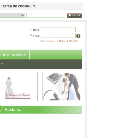
ilizarea de cookie-uri.
cauta
E-mail:
Parola:
creare cont
|
parola uitata
ferte furnizori
ct
Reclama