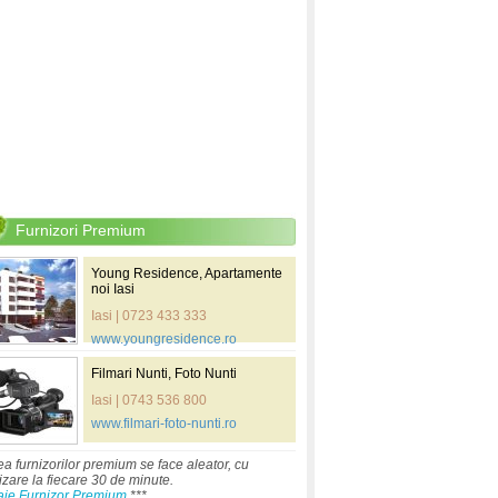
Furnizori Premium
Young Residence, Apartamente
noi Iasi
Iasi | 0723 433 333
www.youngresidence.ro
Filmari Nunti, Foto Nunti
Iasi | 0743 536 800
www.filmari-foto-nunti.ro
ea furnizorilor premium se face aleator, cu
izare la fiecare 30 de minute.
aje Furnizor Premium
***