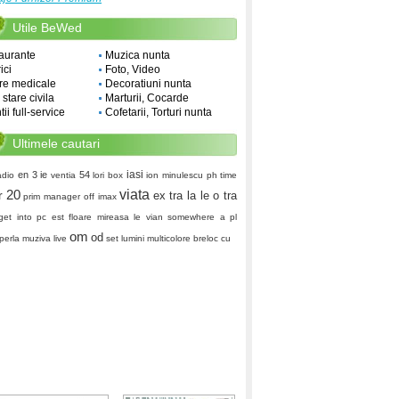
Utile BeWed
aurante
Muzica nunta
ici
Foto, Video
re medicale
Decoratiuni nunta
i stare civila
Marturii, Cocarde
ii full-service
Cofetarii, Torturi nunta
Ultimele cautari
iasi
en
3 ie
54
adio
ventia
lori box
ion minulescu
ph time
20
viata
r
ex
tra la le o tra
prim manager
off
imax
get into pc
est
floare mireasa
le vian
somewhere a pl
om
od
perla
muziva live
set lumini multicolore
breloc cu