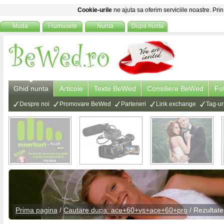
Cookie-urile
ne ajuta sa oferim serviciile noastre. Prin
Moda
Frumusete
Nunta
Dupa nunta
Ghid nunta
Articole
Texte BeWed
Consiliere BeWed
Fo
Despre noi
Promovare BeWed
Parteneri
Link exchange
Tag-ur
Prima pagina
/
Cautare dupa: ace+60+vs+ace+60+pro
/ Rezultate