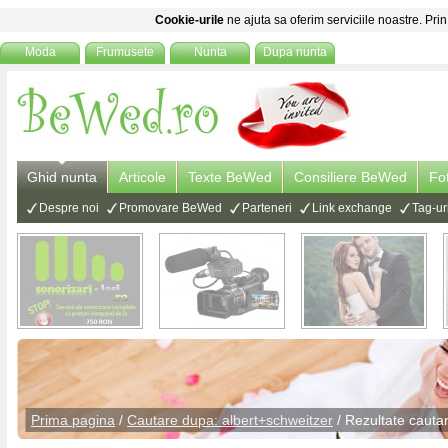
Cookie-urile
ne ajuta sa oferim serviciile noastre. Prin
Moda
Frumusete
Nunta
Dupa nunta
Ghid nunta
Articole
Texte BeWed
Consiliere BeWed
Fo
Despre noi
Promovare BeWed
Parteneri
Link exchange
Tag-ur
Prima pagina
/
Cautare dupa: albert+schweitzer
/ Rezultate cauta