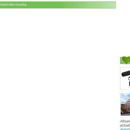
uchet+de+nunta
Afisar
actual
Avant