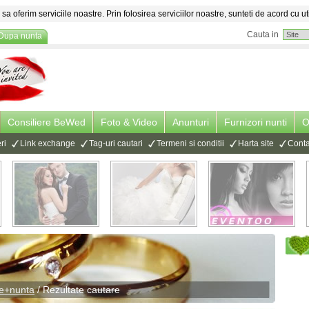
sa oferim serviciile noastre. Prin folosirea serviciilor noastre, sunteti de acord cu ut
Cauta in
Dupa nunta
Consiliere BeWed
Foto & Video
Anunturi
Furnizori nunti
O
ri
Link exchange
Tag-uri cautari
Termeni si conditii
Harta site
Conta
de+nunta
/ Rezultate cautare