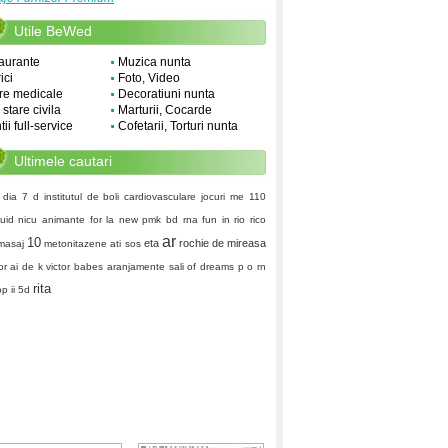
Utile BeWed
aurante
Muzica nunta
ici
Foto, Video
re medicale
Decoratiuni nunta
i stare civila
Marturii, Cocarde
ii full-service
Cofetarii, Torturi nunta
Ultimele cautari
dia 7 d
institutul de boli cardiovasculare
jocuri
me 110
uid
nicu
animante
for la
new pmk
bd
rna
fun in rio rico
ar
10
eta
rochie de mireasa
masaj
metonitazene
ati
sos
or ai de k
victor babes
aranjamente sali
of dreams
p o rn
rita
op
ii 5d