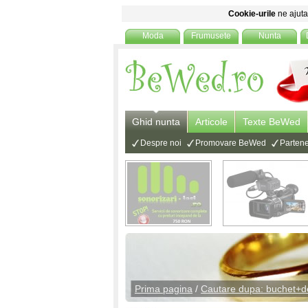
Cookie-urile
ne ajuta 
Moda
Frumusete
Nunta
Ghid nunta
Articole
Texte BeWed
Despre noi
Promovare BeWed
Partene
Prima pagina
/
Cautare dupa: buchet+