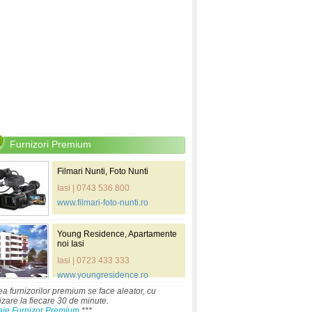
Furnizori Premium
Filmari Nunti, Foto Nunti
Iasi | 0743 536 800
www.filmari-foto-nunti.ro
Young Residence, Apartamente
noi Iasi
Iasi | 0723 433 333
www.youngresidence.ro
ea furnizorilor premium se face aleator, cu
izare la fiecare 30 de minute.
aje Furnizor Premium
***