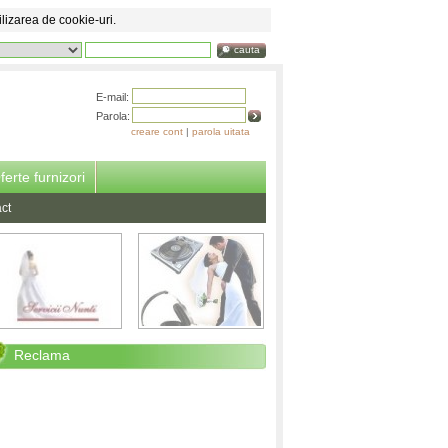
ilizarea de cookie-uri.
cauta
E-mail:
Parola:
creare cont
|
parola uitata
ferte furnizori
ct
Reclama