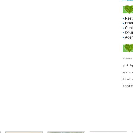
Rest
Biser
Cent
Ofici
Agent
ntense
pmk liq
scaun 
focul
p
hand t