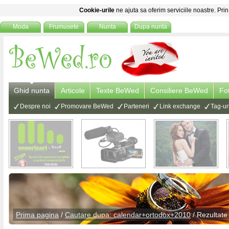
Cookie-urile
ne ajuta sa oferim serviciile noastre. Prin
Moda
Frumusete
Nunta
Dupa nunta
Ghid nunta
Articole
Texte BeWed
Consiliere BeWed
Fo
Despre noi
Promovare BeWed
Parteneri
Link exchange
Tag-ur
Prima pagina
/
Cautare dupa: calendar+ortodox+2010
/ Rezultate