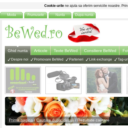
Cookie-urile
ne ajuta sa oferim serviciile noastre. Prin
Moda
Frumusete
Nunta
Dupa nunta
Ghid nunta
Articole
Texte BeWed
Consiliere BeWed
Fo
Despre noi
Promovare BeWed
Parteneri
Link exchange
Tag-ur
Prima pagina
/
Cautare dupa: detalii
/ Rezultate cautare