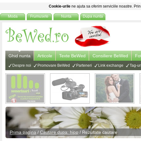
Cookie-urile
ne ajuta sa oferim serviciile noastre. Prin
Moda
Frumusete
Nunta
Dupa nunta
Ghid nunta
Articole
Texte BeWed
Consiliere BeWed
Fo
Despre noi
Promovare BeWed
Parteneri
Link exchange
Tag-ur
Prima pagina
/
Cautare dupa: hipp
/ Rezultate cautare