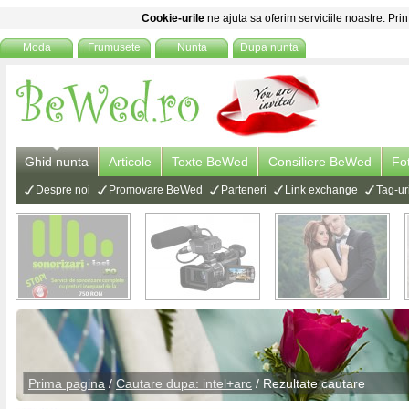
Cookie-urile
ne ajuta sa oferim serviciile noastre. Prin
Moda
Frumusete
Nunta
Dupa nunta
Ghid nunta
Articole
Texte BeWed
Consiliere BeWed
Fo
Despre noi
Promovare BeWed
Parteneri
Link exchange
Tag-ur
Prima pagina
/
Cautare dupa: intel+arc
/ Rezultate cautare