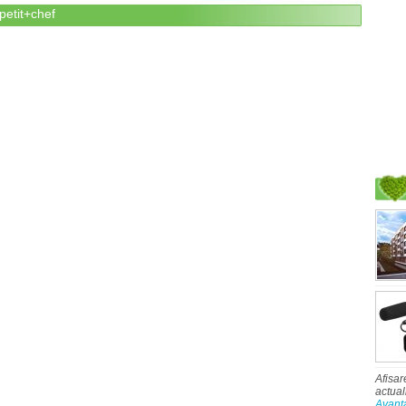
petit+chef
Afisar
actual
Avant