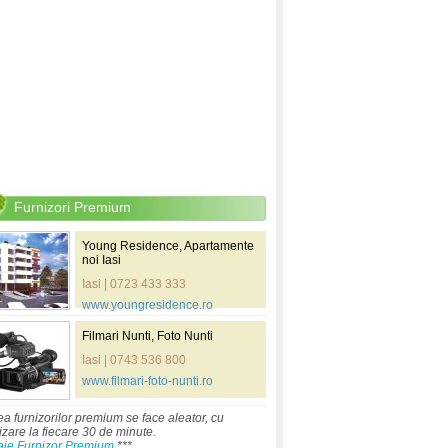
Furnizori Premium
Young Residence, Apartamente
noi Iasi
Iasi | 0723 433 333
www.youngresidence.ro
Filmari Nunti, Foto Nunti
Iasi | 0743 536 800
www.filmari-foto-nunti.ro
ea furnizorilor premium se face aleator, cu
izare la fiecare 30 de minute.
aje Furnizor Premium
***