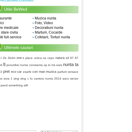
Utile BeWed
aurante
Muzica nunta
ici
Foto, Video
re medicale
Decoratiuni nunta
i stare civila
Marturii, Cocarde
ii full-service
Cofetarii, Torturi nunta
Ultimele cautari
one
natura
 l
2b 2b4m
ir place
urzica
na cepu
e6 87 87
ti
nunta ta
8d
porumbei nunta constanta
up to his ears
pret
eco car
con man
muzica
22
esarfe
parfum versace
us
sora 1
sing sing c fu
camera
nunta 2014
asco
sector
 pand
something still