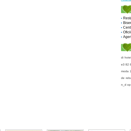
Rest
Biser
Cent
Ofici
Agent
di
hotel
e3 82 
moda 
de reb
n_d
op