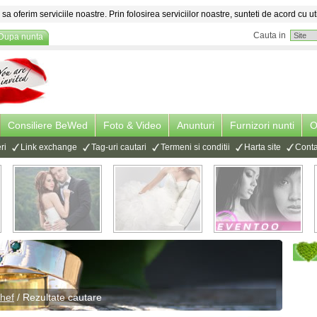
sa oferim serviciile noastre. Prin folosirea serviciilor noastre, sunteti de acord cu ut
Cauta in
Dupa nunta
Consiliere BeWed
Foto & Video
Anunturi
Furnizori nunti
O
ri
Link exchange
Tag-uri cautari
Termeni si conditii
Harta site
Conta
chef
/ Rezultate cautare