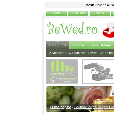
Cookie-urile
ne ajuta 
Moda
Frumusete
Nunta
Ghid nunta
Articole
Texte BeWed
Despre noi
Promovare BeWed
Partene
Prima pagina
/
Cautare dupa: le+petit+