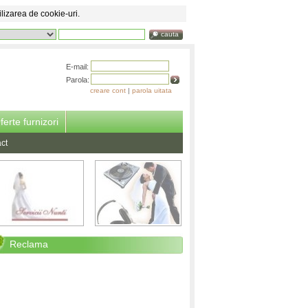
ilizarea de cookie-uri.
cauta
E-mail:
Parola:
creare cont
|
parola uitata
ferte furnizori
ct
Reclama