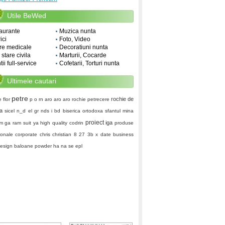
Utile BeWed
aurante
Muzica nunta
ici
Foto, Video
re medicale
Decoratiuni nunta
i stare civila
Marturii, Cocarde
ii full-service
Cofetarii, Torturi nunta
Ultimele cautari
petre
rochie de
e
flor
p o rn
aro aro aro
rochie petrecere
a
sicel
n_d
el gr
nds i
bd
biserica ortodoxa sfantul mina
proiect
iga
im ga ram
suit ya
high quality
codrin
produse
ionale corporate
chris christian
8 27 3b
x date
business
esign baloane
powder
ha na se
epl