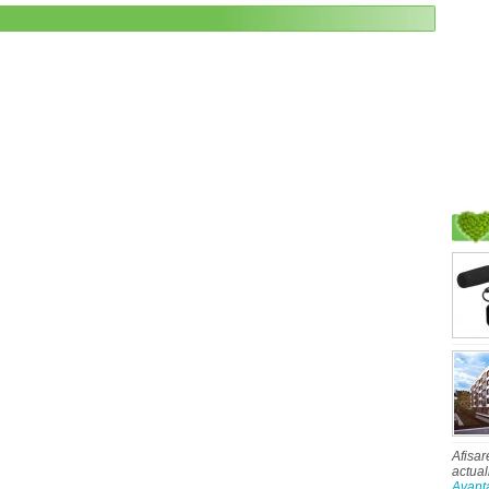
Afisar
actual
Avant