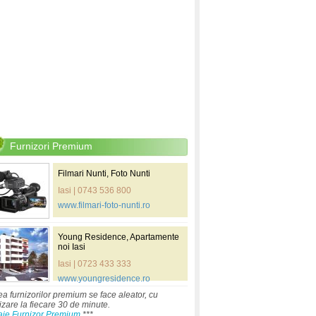
Furnizori Premium
Filmari Nunti, Foto Nunti
Iasi | 0743 536 800
www.filmari-foto-nunti.ro
Young Residence, Apartamente
noi Iasi
Iasi | 0723 433 333
www.youngresidence.ro
ea furnizorilor premium se face aleator, cu
izare la fiecare 30 de minute.
aje Furnizor Premium
***