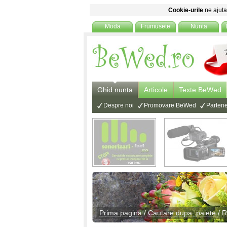
Cookie-urile
ne ajuta 
Moda
Frumusete
Nunta
Ghid nunta
Articole
Texte BeWed
Despre noi
Promovare BeWed
Partene
Prima pagina
/
Cautare dupa: paiete
/ R