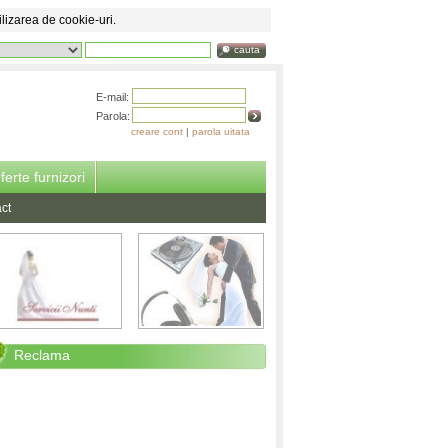
ilizarea de cookie-uri.
cauta
E-mail:
Parola:
creare cont
|
parola uitata
ferte furnizori
ct
Reclama