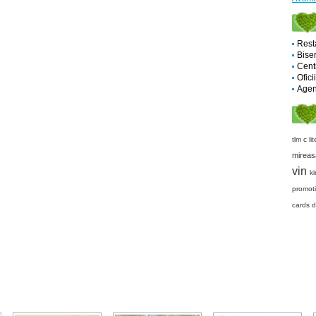
Rest
Biser
Cent
Ofici
Agent
tlm
c lit
mireas
vin
k
promot
cards
d