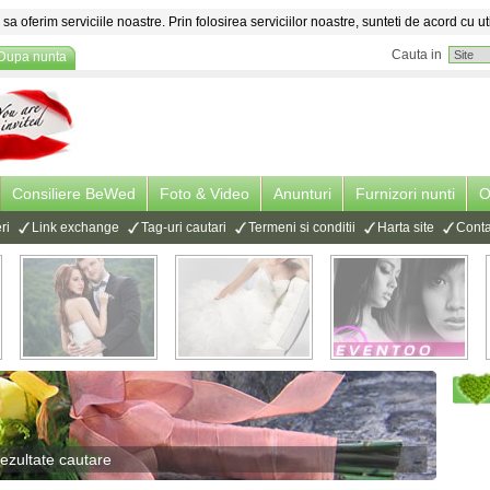
sa oferim serviciile noastre. Prin folosirea serviciilor noastre, sunteti de acord cu ut
Cauta in
Dupa nunta
Consiliere BeWed
Foto & Video
Anunturi
Furnizori nunti
O
ri
Link exchange
Tag-uri cautari
Termeni si conditii
Harta site
Conta
ezultate cautare