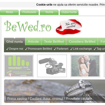
Cookie-urile
ne ajuta sa oferim serviciile noastre. Prin
Moda
Frumusete
Nunta
Dupa nunta
Ghid nunta
Articole
Texte BeWed
Consiliere BeWed
Fo
Despre noi
Promovare BeWed
Parteneri
Link exchange
Tag-ur
Prima pagina
/
Cautare dupa: regimul
/ Rezultate cautare