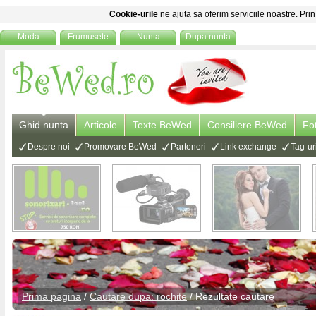
Cookie-urile
ne ajuta sa oferim serviciile noastre. Prin
Moda
Frumusete
Nunta
Dupa nunta
Ghid nunta
Articole
Texte BeWed
Consiliere BeWed
Fo
Despre noi
Promovare BeWed
Parteneri
Link exchange
Tag-ur
Prima pagina
/
Cautare dupa: rochite
/ Rezultate cautare