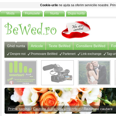
Cookie-urile
ne ajuta sa oferim serviciile noastre. Prin
Moda
Frumusete
Nunta
Dupa nunta
Ghid nunta
Articole
Texte BeWed
Consiliere BeWed
Fo
Despre noi
Promovare BeWed
Parteneri
Link exchange
Tag-ur
Prima pagina
/
Cautare dupa: voalul+perfect
/ Rezultate cautare