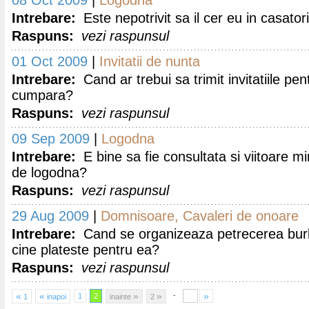
08 Oct 2009
|
Logodna
Intrebare:
Este nepotrivit sa il cer eu in casator
Raspuns:
vezi raspunsul
01 Oct 2009
|
Invitatii de nunta
Intrebare:
Cand ar trebui sa trimit invitatiile pen
cumpara?
Raspuns:
vezi raspunsul
09 Sep 2009
|
Logodna
Intrebare:
E bine sa fie consultata si viitoare mi
de logodna?
Raspuns:
vezi raspunsul
29 Aug 2009
|
Domnisoare, Cavaleri de onoare
Intrebare:
Cand se organizeaza petrecerea burlac
cine plateste pentru ea?
Raspuns:
vezi raspunsul
«
«
»
»
»
-
1
2
1
inapoi
inainte
2