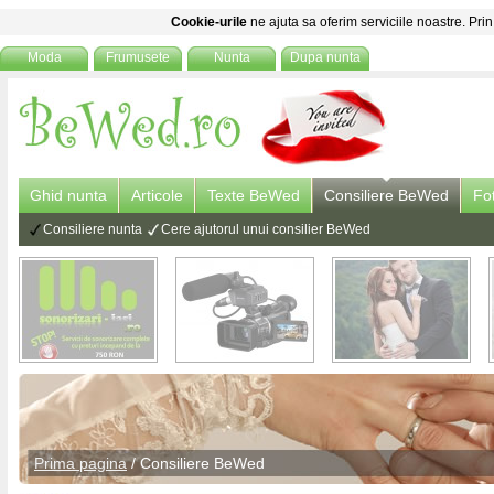
Cookie-urile
ne ajuta sa oferim serviciile noastre. Prin
Moda
Frumusete
Nunta
Dupa nunta
Ghid nunta
Articole
Texte BeWed
Consiliere BeWed
Fo
Consiliere nunta
Cere ajutorul unui consilier BeWed
Prima pagina
/ Consiliere BeWed