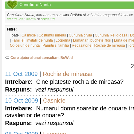
Consiliere Nunta
Consiliere Nunta
, Intreaba un
consilier BeWed
si vei obtine raspunsul la tot ce
sfaturi
,
idei
,
traditii
si
obiceiuri
.
Filtre:
Toate
|
Casnicie
|
Costumul mirelui
|
Cununia civila
|
Cununia Religioasa
|
Do
|
Familie
|
Invitatii de nunta
|
Logodna
|
Lumanari, buchete, flori
|
Luna de mie
Obiceiuri de nunta
|
Parintii si familia
|
Recasatorie
|
Rochie de mireasa
|
Tor
Cere ajutorul unui consultant BeWed
2
11 Oct 2009
|
Rochie de mireasa
Intrebare:
Cine plateste rochia de mireasa?
Raspuns:
vezi raspunsul
10 Oct 2009
|
Casnicie
Intrebare:
Numarul domnisoarelor de onoare treb
cavalerilor de onoare?
Raspuns:
vezi raspunsul