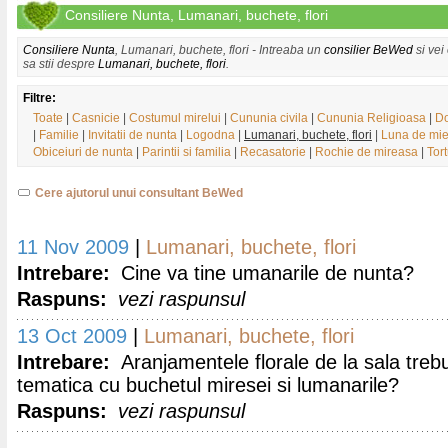
Consiliere Nunta, Lumanari, buchete, flori
Consiliere Nunta
, Lumanari, buchete, flori - Intreaba un
consilier BeWed
si vei
sa stii despre
Lumanari, buchete, flori
.
Filtre:
Toate
|
Casnicie
|
Costumul mirelui
|
Cununia civila
|
Cununia Religioasa
|
Do
|
Familie
|
Invitatii de nunta
|
Logodna
|
Lumanari, buchete, flori
|
Luna de mie
Obiceiuri de nunta
|
Parintii si familia
|
Recasatorie
|
Rochie de mireasa
|
Tor
Cere ajutorul unui consultant BeWed
11 Nov 2009
|
Lumanari, buchete, flori
Intrebare:
Cine va tine umanarile de nunta?
Raspuns:
vezi raspunsul
13 Oct 2009
|
Lumanari, buchete, flori
Intrebare:
Aranjamentele florale de la sala trebu
tematica cu buchetul miresei si lumanarile?
Raspuns:
vezi raspunsul