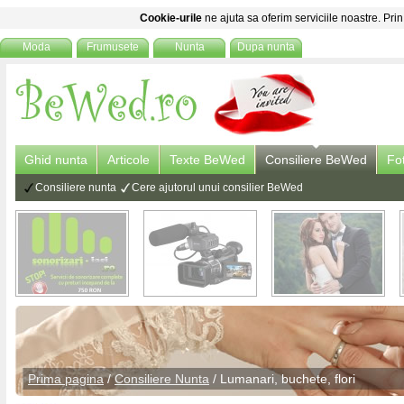
Cookie-urile
ne ajuta sa oferim serviciile noastre. Prin
Moda
Frumusete
Nunta
Dupa nunta
Ghid nunta
Articole
Texte BeWed
Consiliere BeWed
Fo
Consiliere nunta
Cere ajutorul unui consilier BeWed
Prima pagina
/
Consiliere Nunta
/
Lumanari, buchete, flori