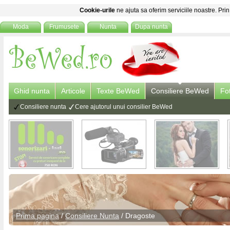
Cookie-urile
ne ajuta sa oferim serviciile noastre. Prin
Moda
Frumusete
Nunta
Dupa nunta
Ghid nunta
Articole
Texte BeWed
Consiliere BeWed
Fo
Consiliere nunta
Cere ajutorul unui consilier BeWed
Prima pagina
/
Consiliere Nunta
/
Dragoste