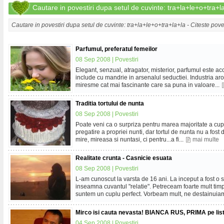
Cautare in povestiri dupa setul de cuvinte: tra+la+le+o+tra+l
Cautare in povestiri dupa setul de cuvinte: tra+la+le+o+tra+la+la - Citeste pove
Parfumul, preferatul femeilor
08 Sep 2008 |
Povestiri
Elegant, senzual, atragator, misterior, parfumul este ac
include cu mandrie in arsenalul seductiei. Industria ar
miresme cat mai fascinante care sa puna in valoare...
Traditia tortului de nunta
08 Sep 2008 |
Povestiri
Poate veni ca o surpriza pentru marea majoritate a cuplu
pregatire a propriei nunti, dar tortul de nunta nu a fost
mire, mireasa si nuntasi, ci pentru...a fi...
mai multe
Realitate crunta - Casnicie esuata
08 Sep 2008 |
Povestiri
L-am cunoscut la varsta de 16 ani. La inceput a fost o 
inseamna cuvantul "relatie". Petreceam foarte mult tim
suntem un cuplu perfect. Vorbeam mult, ne destainuiam
Mirco isi cauta nevasta! BIANCA RUS, PRIMA pe lis
04 Sep 2008 |
Povestiri