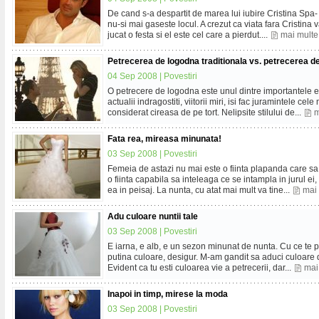
De cand s-a despartit de marea lui iubire Cristina Spa- ta
nu-si mai gaseste locul. A crezut ca viata fara Cristina v
jucat o festa si el este cel care a pierdut....
mai multe
Petrecerea de logodna traditionala vs. petrecerea 
04 Sep 2008 |
Povestiri
O petrecere de logodna este unul dintre importantele e
actualii indragostiti, viitorii miri, isi fac juramintele c
considerat cireasa de pe tort. Nelipsite stilului de...
m
Fata rea, mireasa minunata!
03 Sep 2008 |
Povestiri
Femeia de astazi nu mai este o fiinta plapanda care sa 
o fiinta capabila sa inteleaga ce se intampla in jurul e
ea in peisaj. La nunta, cu atat mai mult va tine...
mai
Adu culoare nuntii tale
03 Sep 2008 |
Povestiri
E iarna, e alb, e un sezon minunat de nunta. Cu ce te 
putina culoare, desigur. M-am gandit sa aduci culoare de 
Evident ca tu esti culoarea vie a petrecerii, dar...
mai
Inapoi in timp, mirese la moda
03 Sep 2008 |
Povestiri