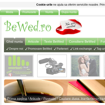
Cookie-urile
ne ajuta sa oferim serviciile noastre. Prin
Moda
Frumusete
Nunta
Dupa nunta
Ghid nunta
Articole
Texte BeWed
Consiliere BeWed
Fo
Despre noi
Promovare BeWed
Parteneri
Link exchange
Tag-ur
Prima pagina
/
Articole
/
Povestiri
/
Cautare dupa: tra+la+le+o+tra+