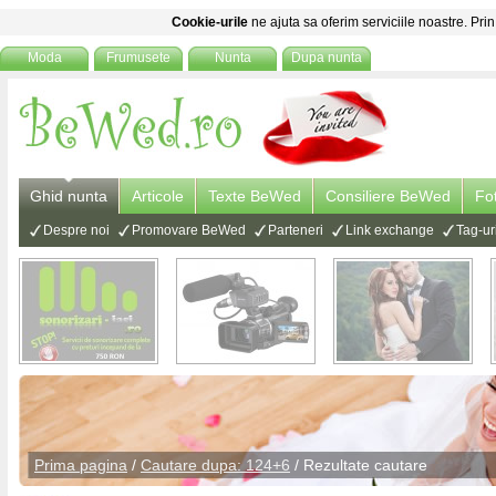
Cookie-urile
ne ajuta sa oferim serviciile noastre. Prin
Moda
Frumusete
Nunta
Dupa nunta
Ghid nunta
Articole
Texte BeWed
Consiliere BeWed
Fo
Despre noi
Promovare BeWed
Parteneri
Link exchange
Tag-ur
Prima pagina
/
Cautare dupa: 124+6
/ Rezultate cautare