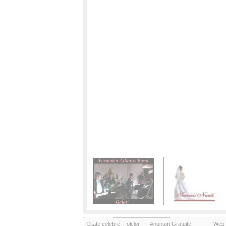
Citate celebre, Folclor
Anunturi Gratuite
Web 