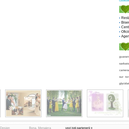
Rest
Biser
Cent
Ofici
Agent
guaran
sarbato
camera
sur
to
glycida
Design
Bona, Menajera
vezi toti partenerii »