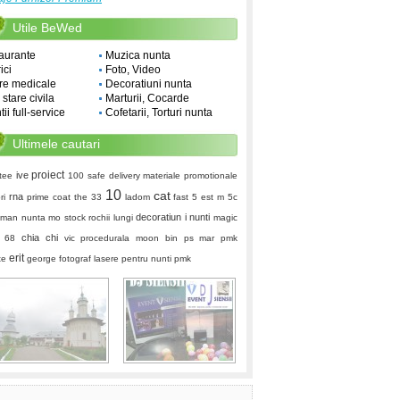
Utile BeWed
aurante
Muzica nunta
ici
Foto, Video
re medicale
Decoratiuni nunta
i stare civila
Marturii, Cocarde
ii full-service
Cofetarii, Torturi nunta
Ultimele cautari
proiect
ive
tee
100 safe delivery
materiale promotionale
10
cat
rna
ri
prime coat
the 33
ladom
fast 5
est
m 5c
decoratiun i nunti
man nunta
mo stock
rochii lungi
magic
chia chi
r 68
vic
procedurala
moon bin
ps mar
pmk
erit
te
george fotograf
lasere pentru nunti
pmk