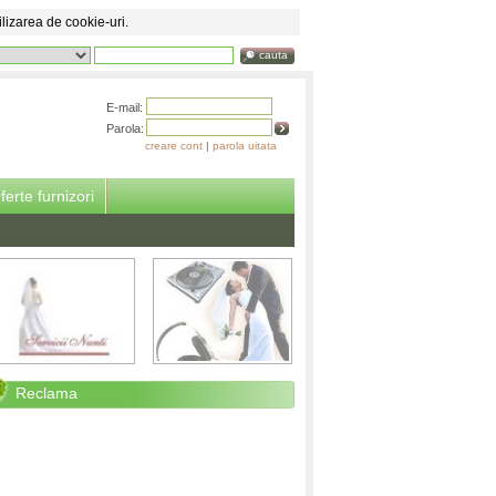
ilizarea de cookie-uri.
cauta
E-mail:
Parola:
creare cont
|
parola uitata
ferte furnizori
Reclama