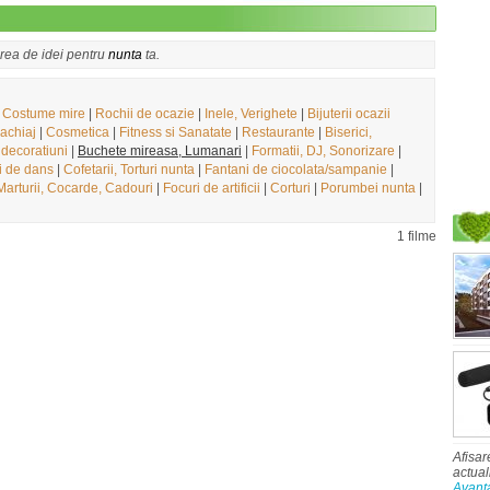
irea de idei pentru
nunta
ta.
|
Costume mire
|
Rochii de ocazie
|
Inele, Verighete
|
Bijuterii ocazii
achiaj
|
Cosmetica
|
Fitness si Sanatate
|
Restaurante
|
Biserici,
 decoratiuni
|
Buchete mireasa, Lumanari
|
Formatii, DJ, Sonorizare
|
i de dans
|
Cofetarii, Torturi nunta
|
Fantani de ciocolata/sampanie
|
Marturii, Cocarde, Cadouri
|
Focuri de artificii
|
Corturi
|
Porumbei nunta
|
1 filme
Afisar
actual
Avant