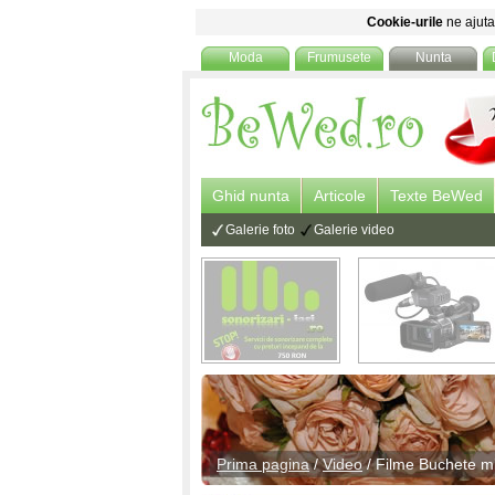
Cookie-urile
ne ajuta 
Moda
Frumusete
Nunta
Ghid nunta
Articole
Texte BeWed
Galerie foto
Galerie video
Prima pagina
/
Video
/
Filme Buchete m