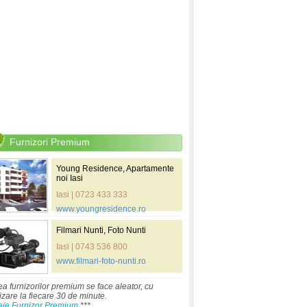
Furnizori Premium
Young Residence, Apartamente
noi Iasi
Iasi | 0723 433 333
www.youngresidence.ro
Filmari Nunti, Foto Nunti
Iasi | 0743 536 800
www.filmari-foto-nunti.ro
ea furnizorilor premium se face aleator, cu
izare la fiecare 30 de minute.
aje Furnizor Premium
***