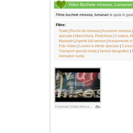
Video Buchete mireasa, Lumanari
Filme buchete mireasa, lumanari
te ajuta in gas
Filtre:
Toate
|
Rochii de mireasa
|
Accesorii mireasa
speciale
|
Manichiura, Pedichiura
|
Coafura, M
Manastiri
|
Agentii full-service
|
Aranjamente si
Foto-Video
|
Lumini si efecte speciale
|
Cursur
Transport special nunta
|
Servicii tipografice
|
Animatori nunta
Festivalul Ghidul Mirese...