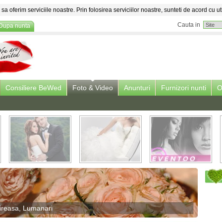
sa oferim serviciile noastre. Prin folosirea serviciilor noastre, sunteti de acord cu ut
Cauta in
Dupa nunta
Consiliere BeWed
Foto & Video
Anunturi
Furnizori nunti
O
ireasa, Lumanari