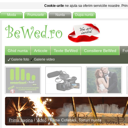
Cookie-urile
ne ajuta sa oferim serviciile noastre. Prin
Moda
Frumusete
Nunta
Dupa nunta
Ghid nunta
Articole
Texte BeWed
Consiliere BeWed
Fo
Galerie foto
Galerie video
Prima pagina
/
Video
/
Filme Cofetarii, Torturi nunta