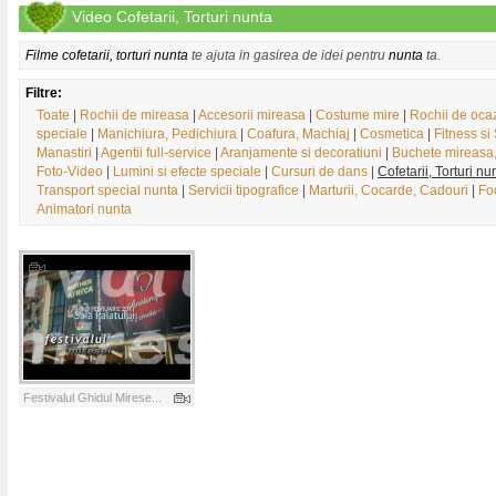
Video Cofetarii, Torturi nunta
Filme cofetarii, torturi nunta
te ajuta in gasirea de idei pentru
nunta
ta.
Filtre:
Toate
|
Rochii de mireasa
|
Accesorii mireasa
|
Costume mire
|
Rochii de oca
speciale
|
Manichiura, Pedichiura
|
Coafura, Machiaj
|
Cosmetica
|
Fitness si
Manastiri
|
Agentii full-service
|
Aranjamente si decoratiuni
|
Buchete mireasa
Foto-Video
|
Lumini si efecte speciale
|
Cursuri de dans
|
Cofetarii, Torturi nu
Transport special nunta
|
Servicii tipografice
|
Marturii, Cocarde, Cadouri
|
Foc
Animatori nunta
Festivalul Ghidul Mirese...