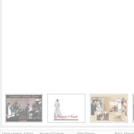
Citate celebre, Folclor
Anunturi Gratuite
Web Design
Bona, Menaj