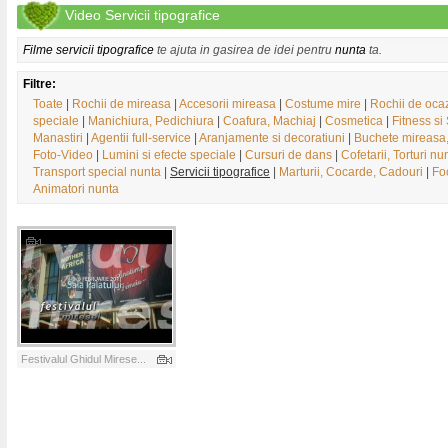
Video Servicii tipografice
Filme servicii tipografice
te ajuta in gasirea de idei pentru
nunta
ta.
Filtre:
Toate
|
Rochii de mireasa
|
Accesorii mireasa
|
Costume mire
|
Rochii de oca
speciale
|
Manichiura, Pedichiura
|
Coafura, Machiaj
|
Cosmetica
|
Fitness si
Manastiri
|
Agentii full-service
|
Aranjamente si decoratiuni
|
Buchete mireasa
Foto-Video
|
Lumini si efecte speciale
|
Cursuri de dans
|
Cofetarii, Torturi nu
Transport special nunta
|
Servicii tipografice
|
Marturii, Cocarde, Cadouri
|
Foc
Animatori nunta
Festivalul Ghidul Mirese...