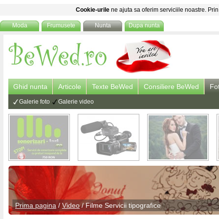
Cookie-urile
ne ajuta sa oferim serviciile noastre. Prin
Moda
Frumusete
Nunta
Dupa nunta
Ghid nunta
Articole
Texte BeWed
Consiliere BeWed
Fo
Galerie foto
Galerie video
Prima pagina
/
Video
/
Filme Servicii tipografice