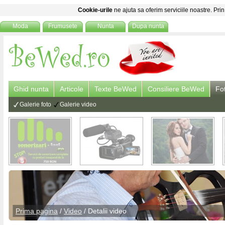
Cookie-urile
ne ajuta sa oferim serviciile noastre. Prin
Moda
Frumusete
Nunta
Dupa nunta
Ghid nunta
Articole
Texte BeWed
Consiliere BeWed
Fo
Galerie foto
Galerie video
Prima pagina
/
Video
/ Detalii
video