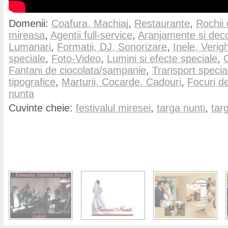
Domenii:
Coafura, Machiaj
,
Restaurante
,
Rochii
mireasa
,
Agentii full-service
,
Aranjamente si deco
Lumanari
,
Formatii, DJ, Sonorizare
,
Inele, Verig
speciale
,
Foto-Video
,
Lumini si efecte speciale
,
C
Fantani de ciocolata/sampanie
,
Transport specia
tipografice
,
Marturii, Cocarde, Cadouri
,
Focuri de 
nunta
Cuvinte cheie:
festivalul miresei
,
targa nunti
,
tar